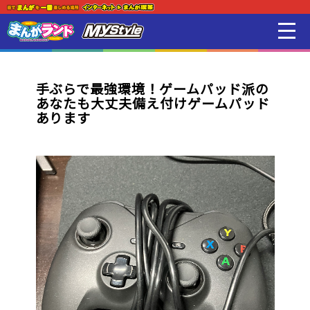
新着・オススメ情報
はじめての方
手ぶらで最強環境！ゲームパッド派の
あなたも大丈夫備え付けゲームパッド
店舗一覧
あります
スマホアプリ紹介
オンラインゲーム
映画 / アニメ / 電子書籍