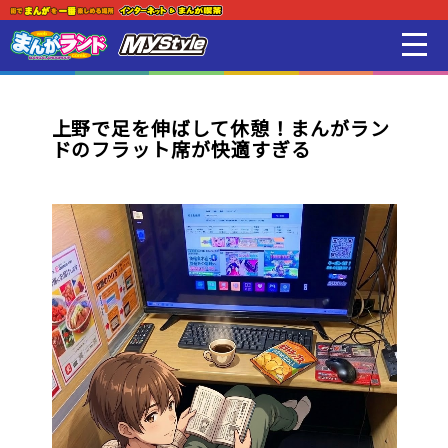
新着・オススメ情報
はじめての方
上野で足を伸ばして休憩！まんがラン
ドのフラット席が快適すぎる
店舗一覧
スマホアプリ紹介
オンラインゲーム
映画 / アニメ / 電子書籍