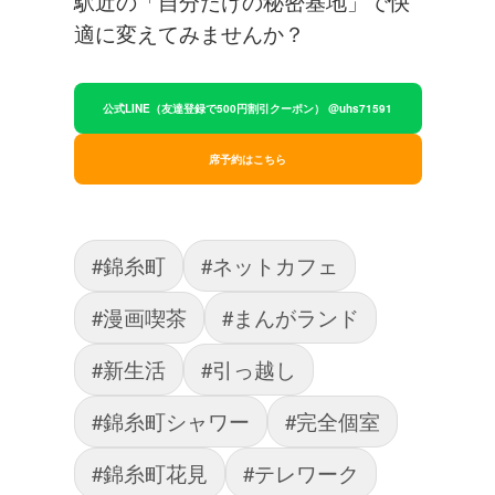
駅近の「自分だけの秘密基地」で快
適に変えてみませんか？
公式LINE（友達登録で500円割引クーポン） @uhs71591
席予約はこちら
#錦糸町
#ネットカフェ
#漫画喫茶
#まんがランド
#新生活
#引っ越し
#錦糸町シャワー
#完全個室
#錦糸町花見
#テレワーク