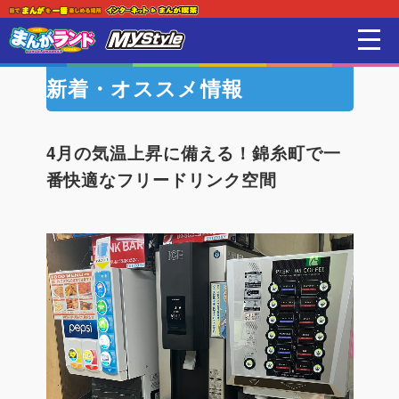
新着・オススメ情報
はじめての方
店舗一覧
4月の気温上昇に備える！錦糸町で一
番快適なフリードリンク空間
スマホアプリ紹介
オンラインゲーム
映画 / アニメ / 電子書籍