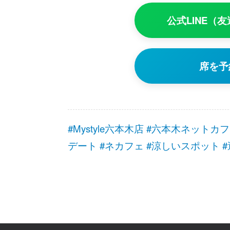
公式LINE（
席を予
#Mystyle六本木店 #六本木ネット
デート #ネカフェ #涼しいスポット 