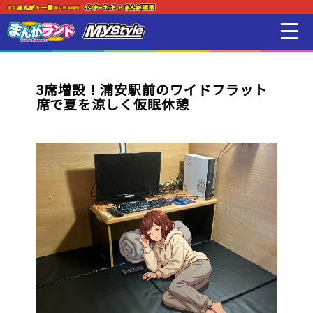
新着・オススメ情報
はじめての方
3席増設！浦安駅前のワイドフラット
席で夏を涼しく仮眠休憩
店舗一覧
スマホアプリ紹介
オンラインゲーム
映画 / アニメ / 電子書籍