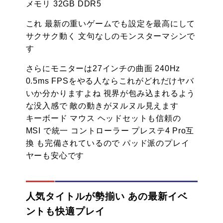
メモリ 32GB DDR5
これ 最新の重いゲームでも設定を最高にして
サクサク動く 文句なしのモンスターマシンで
す
さらにモニターは27インチの曲面 240Hz
0.5ms FPSをやる人ならこれがどれだけヤバ
いか分かりますよね 視界が包み込まれるよう
な没入感で 敵の動きがヌルヌル見えます
キーボード マウス ヘッドセットも信頼の
MSI で統一 コントローラー プレステ4 Pro互
換 も完備されているので パッド派のプレイ
ヤーも安心です
人気タイトルが勢揃い あの最新イベ
ントも快適プレイ