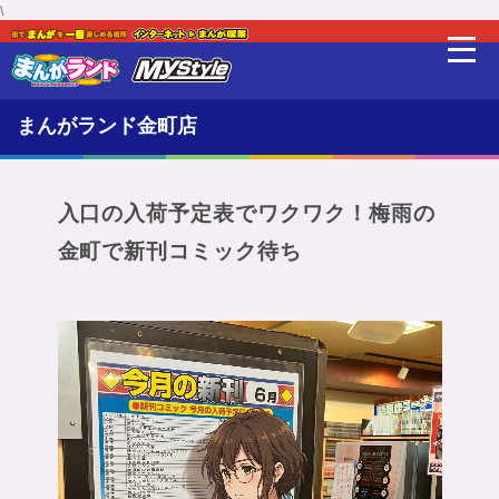
\
最新情報
まんがランド金町店
新着・オススメ情報
料金・利用方法
入口の入荷予定表でワクワク！梅雨の
金町で新刊コミック待ち
ここに注目
設備
販売品
貸出品