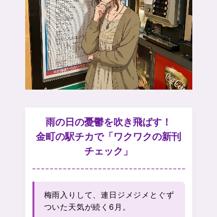
オンラインゲーム
映画/アニメ/電子書籍
雨の日の憂鬱を吹き飛ばす！
金町の駅チカで「ワクワクの新刊
チェック」
梅雨入りして、連日ジメジメとぐず
ついた天気が続く6月。