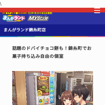
\
最新情報
まんがランド錦糸町店
新着・オススメ情報
料金・利用方法
話題のドバイチョコ餅も！錦糸町でお
MLeF
菓子持ち込み自由の個室
設備
販売品
貸出品