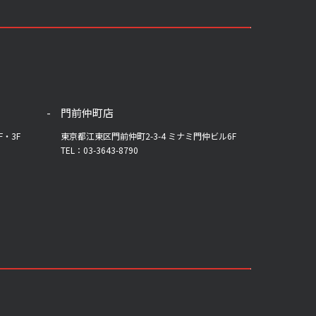
門前仲町店
F・3F
東京都江東区門前仲町2-3-4 ミナミ門仲ビル6F
TEL：03-3643-8790