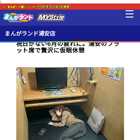
\
新着・オススメ情報
最新情報
まんがランド浦安店
祝日がない6月の疲れに。浦安のフラ
ット席で贅沢に仮眠休憩
料金・利用方法
冷食24
設備
販売品
貸出品