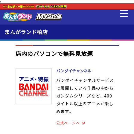
\
映画/アニメ/電子書籍
最新情報
まんがランド柏店
料金・利用方法
店内のパソコンで無料見放題
MLeF
バンダイチャンネル
バンダイチャンネルサービス
設備
で展開している作品の中から
ガンダムシリーズなど、400
タイトル以上のアニメが楽し
販売品
めます。
公式ページへ
貸出品