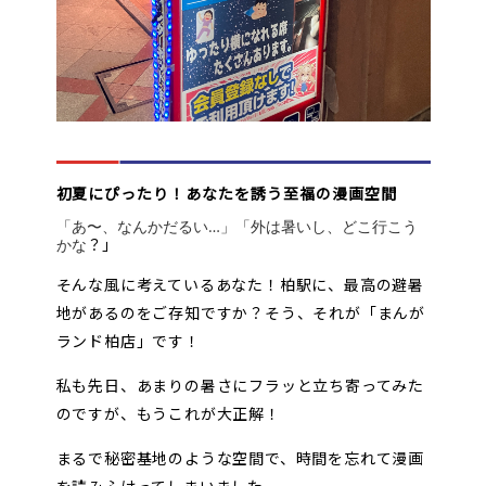
オンラインゲーム
映画/アニメ/電子書籍
初夏にぴったり！あなたを誘う至福の漫画空間
「あ〜、なんかだるい…」「外は暑いし、どこ行こう
？」
かな
そんな風に考えているあなた！柏駅に、最高の避暑
地があるのをご存知ですか？そう、それが「まんが
ランド柏店」です！
私も先日、あまりの暑さにフラッと立ち寄ってみた
のですが、もうこれが大正解！
まるで秘密基地のような空間で、時間を忘れて漫画