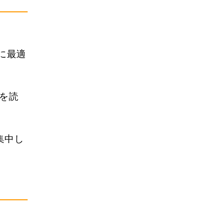
に最適
を読
集中し