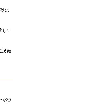
、秋の
嬉しい
に没頭
*が設