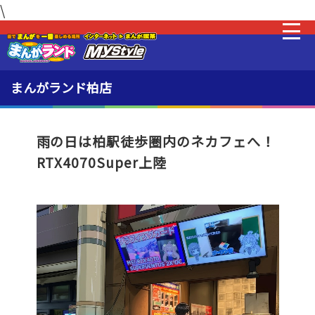
\
最新情報
新着・オススメ情報
まんがランド柏店
料金・利用方法
雨の日は柏駅徒歩圏内のネカフェへ！
RTX4070Super上陸
MLeF
設備
販売品
貸出品