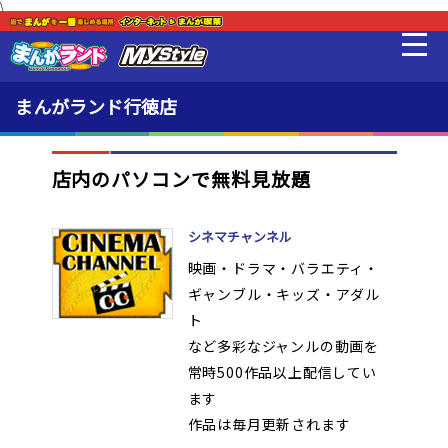
\
映画/アニメ/電子書籍
最新情報
まんがランド行徳店
料金・利用方法
店内のパソコンで無料見放題
設備
シネマチャンネル
映画・ドラマ・バラエティ・
MLeF
ギャンブル・キッズ・アダル
ト
など多彩なジャンルの動画を
販売品
常時500作品以上配信してい
ます
貸出品
作品は毎月更新されます