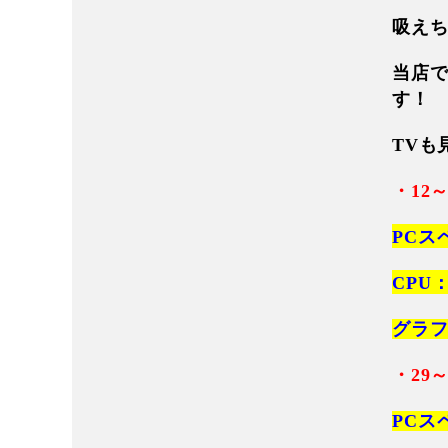
吸え
当店
す！ 
TVも
・12
PCスペ
CPU：
グラフィ
・29
PCス