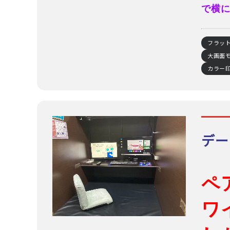
で横
フラッ
大画面モ
カラー印
デー
ペ
ワ