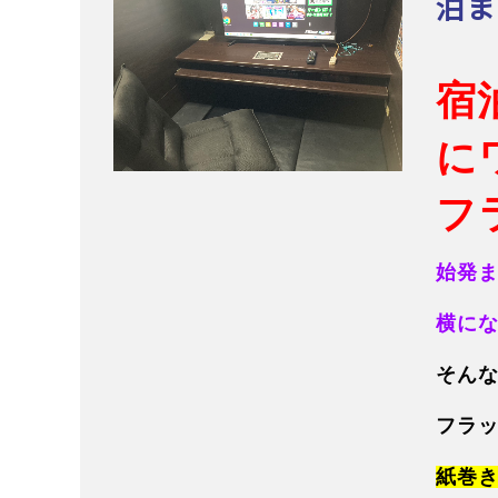
泊ま
宿
に
フ
始発
横に
そん
フラ
紙巻