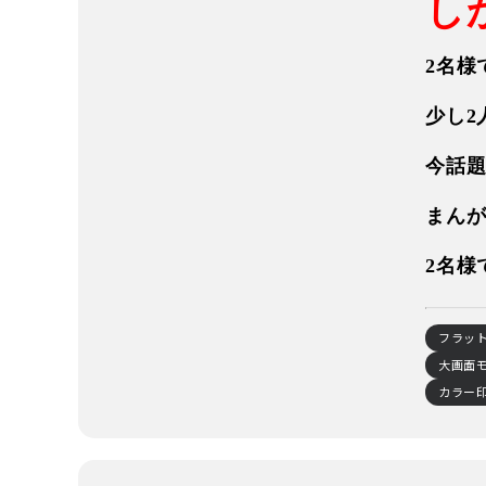
し
2名様
少し2
今話
まん
2名様
フラッ
大画面モ
カラー印