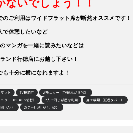
かないでしょう！！
でのご利用はワイドフラット席が断然オススメです！
人で休憩したいなど
題のマンガを一緒に読みたいなどは
がランド行徳店にお越し下さい！
でも十分に横になれますよ！
トマット
TV視聴可
Wモニター（TV観ながらPC）
ニター（PC⇔TV切替）
2人で同じ部屋を利用
席で喫煙（紙巻タバコ）
刷（A4）
カラー印刷（A4、A3）