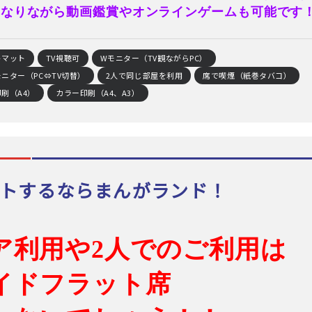
になりながら動画鑑賞やオンラインゲームも可能です
トマット
TV視聴可
Wモニター（TV観ながらPC）
ニター（PC⇔TV切替）
2人で同じ部屋を利用
席で喫煙（紙巻タバコ）
刷（A4）
カラー印刷（A4、A3）
トするならまんがランド！
ア利用や2人でのご利用は
イドフラット席