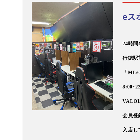
eス
24時
行徳駅
「MLe
8:00
VAL
会員登
入店し