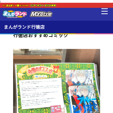
\
新着・オススメ情報
最新情報
まんがランド行徳店
行徳店おすすめコミック
料金・利用方法
設備
MLeF
販売品
貸出品