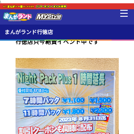
\
新着・オススメ情報
最新情報
まんがランド行徳店
行徳店只今絶賛イベント中です
料金・利用方法
設備
MLeF
販売品
貸出品