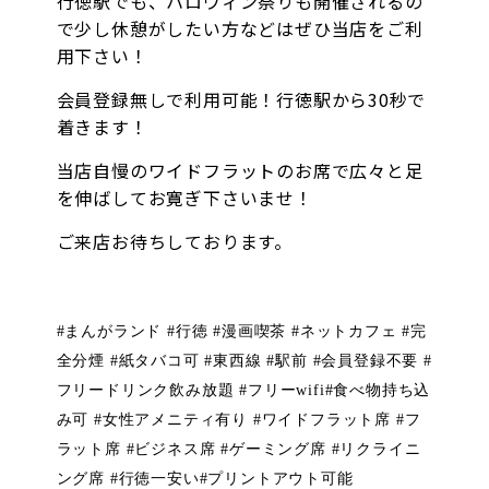
行徳駅でも、ハロウィン祭りも開催されるの
で少し休憩がしたい方などはぜひ当店をご利
用下さい！
会員登録無しで利用可能！行徳駅から30秒で
着きます！
当店自慢のワイドフラットのお席で広々と足
を伸ばしてお寛ぎ下さいませ！
ご来店お待ちしております。
#
まんがランド
#
行徳
#
漫画喫茶
#
ネットカフェ
#
完
全分煙
#
紙タバコ可
#
東西線
#
駅前
#
会員登録不要
#
フリードリンク飲み放題
#
フリー
wifi#
食べ物持ち込
み可
#
女性アメニティ有り
#
ワイドフラット席
#
フ
ラット席
#
ビジネス席
#
ゲーミング席
#
リクライニ
ング席
#
行徳一安い
#
プリントアウト可能