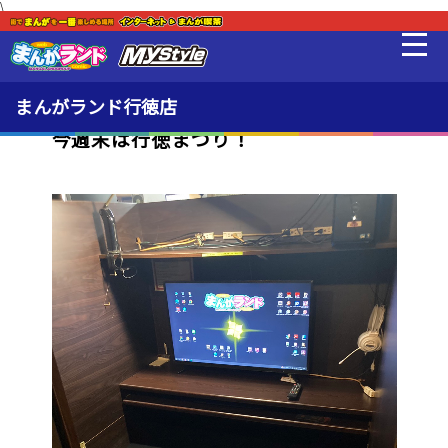
\
新着・オススメ情報
最新情報
まんがランド行徳店
今週末は行徳まつり！
料金・利用方法
設備
MLeF
販売品
貸出品