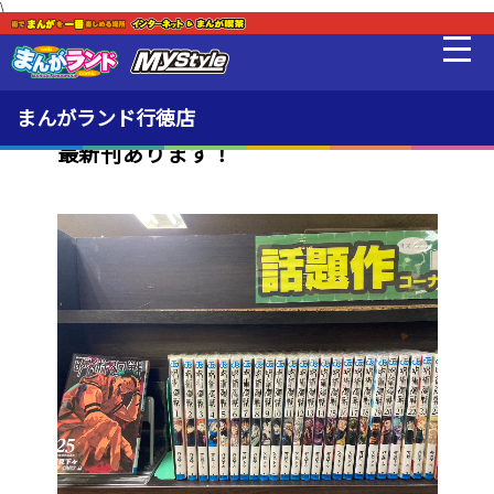
\
新着・オススメ情報
最新情報
まんがランド行徳店
最新刊あります！
料金・利用方法
設備
MLeF
販売品
貸出品