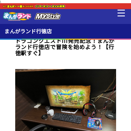
\
新着・オススメ情報
最新情報
まんがランド行徳店
ドラゴンクエストIII発売記念！まんが
ランド行徳店で冒険を始めよう！【行
料金・利用方法
徳駅すぐ】
設備
MLeF
販売品
貸出品