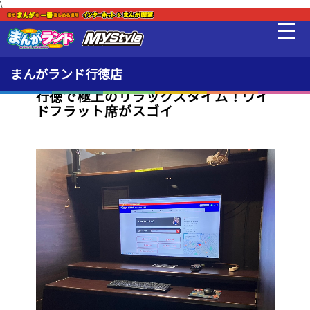
\
新着・オススメ情報
最新情報
まんがランド行徳店
行徳で極上のリラックスタイム！ワイ
ドフラット席がスゴイ
料金・利用方法
設備
MLeF
販売品
貸出品