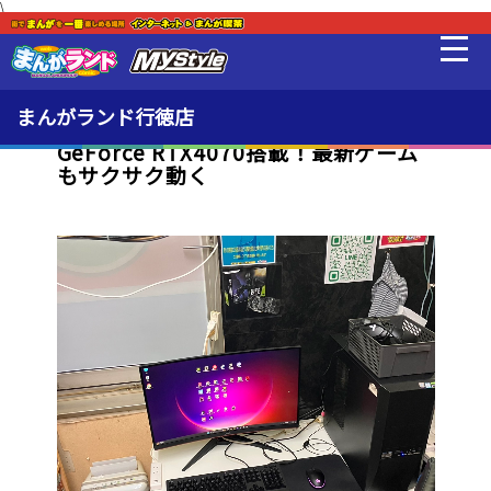
\
新着・オススメ情報
最新情報
まんがランド行徳店
GeForce RTX4070搭載！最新ゲーム
もサクサク動く
料金・利用方法
設備
MLeF
販売品
貸出品