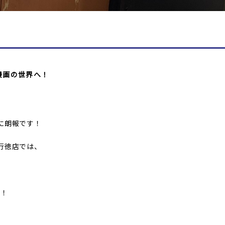
漫画の世界へ！
に朗報です！
行徳店では、
題！