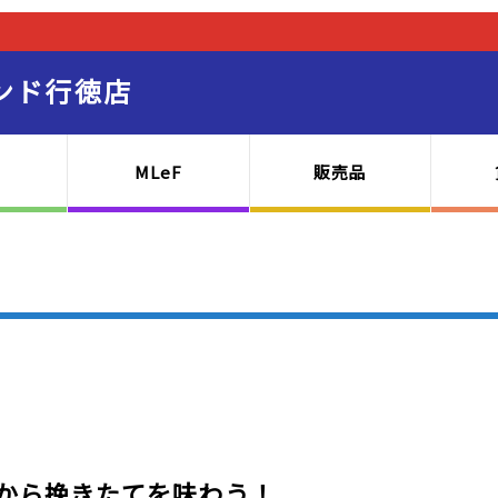
ンド行徳店
MLeF
販売品
から挽きたてを味わう！