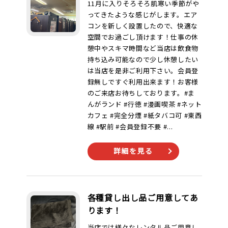
11月に入りそろそろ肌寒い季節がや
ってきたような感じがします。エア
コンを新しく設置したので、快適な
空間でお過ごし頂けます！仕事の休
憩中やスキマ時間など当店は飲食物
持ち込み可能なので少し休憩したい
は当店を是非ご利用下さい。会員登
録無しですぐ利用出来ます！お客様
のご来店お待ちしております。#ま
んがランド #行徳 #漫画喫茶 #ネット
カフェ #完全分煙 #紙タバコ可 #東西
線 #駅前 #会員登録不要 #...
詳細を見る
各種貸し出し品ご用意してあ
ります！
当店では様々なレンタル品ご用意し