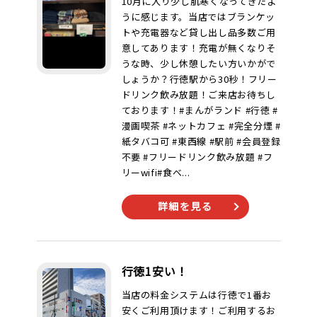
10月に入り少し肌寒くなってきたよ
うに感じます。当店ではブランケッ
トや充電器など貸し出し品多数ご用
意してあります！充電が無くなりそ
うな時、少し休憩したい方いかがで
しょうか？行徳駅から30秒！フリー
ドリンク飲み放題！ご来店お待ちし
ております！#まんがランド #行徳 #
漫画喫茶 #ネットカフェ #完全分煙 #
紙タバコ可 #東西線 #駅前 #会員登録
不要 #フリードリンク飲み放題 #フ
リーwifi#食べ...
詳細を見る
行徳1安い！
当店の料金システムは行徳で1番お
安くご利用頂けます！ご利用するお