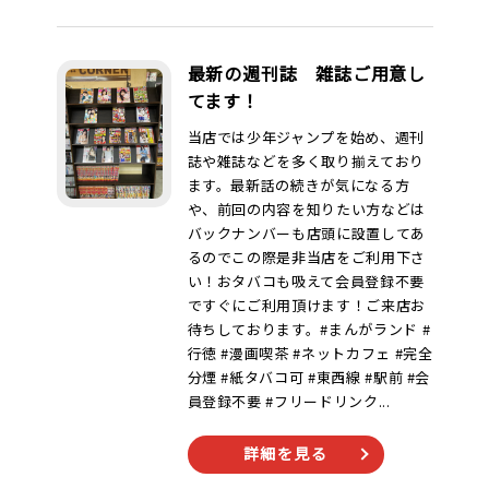
オンラインゲーム
最新の週刊誌 雑誌ご用意し
てます！
映画/アニメ/電子書籍
当店では少年ジャンプを始め、週刊
誌や雑誌などを多く取り揃えており
ます。最新話の続きが気になる方
や、前回の内容を知りたい方などは
バックナンバーも店頭に設置してあ
るのでこの際是非当店をご利用下さ
い！おタバコも吸えて会員登録不要
ですぐにご利用頂けます！ご来店お
待ちしております。#まんがランド #
行徳 #漫画喫茶 #ネットカフェ #完全
分煙 #紙タバコ可 #東西線 #駅前 #会
員登録不要 #フリードリンク...
詳細を見る