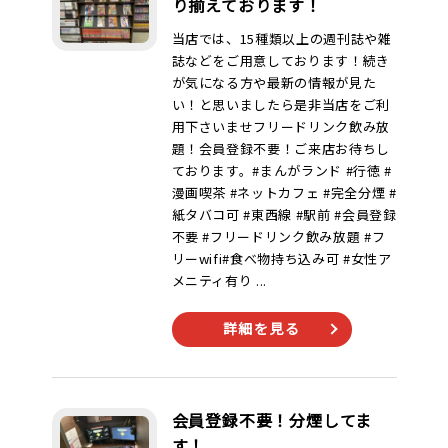
り揃えております！
当店では、15種類以上の週刊誌や雑
誌などをご用意しております！続き
が気になる方や最新の情報が見た
い！と思いましたら是非当店をご利
用下さいませフリードリンク飲み放
題！会員登録不要！ご来店お待ちし
ております。#まんがランド #行徳 #
漫画喫茶 #ネットカフェ #完全分煙 #
紙タバコ可 #東西線 #駅前 #会員登録
不要 #フリードリンク飲み放題 #フ
リーwifi#食べ物持ち込み可 #女性ア
メニティ有り ...
詳細を見る
会員登録不要！分煙してま
す！