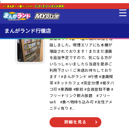
\
最新情報
本棚増設致しました！
最新情報
まんがランド行徳店
禁煙エリア3番 4番の間に本棚を増
設しました。喫煙エリアにも本棚が
料金・利用方法
増設されております！まだまだ漫画
を追加予定ですので、気になる方が
いらっしゃいましたら当店を是非ご
設備
利用下さい！ご来店お待ちしており
ます！#まんがランド #行徳 #漫画喫
茶 #ネットカフェ #完全分煙 #紙タバ
MLeF
コ可 #東西線 #駅前 #会員登録不要 #
フリードリンク飲み放題 #フリー
wifi #食べ物持ち込み可 #女性アメ
販売品
ニティ有り #...
貸出品
詳細を見る